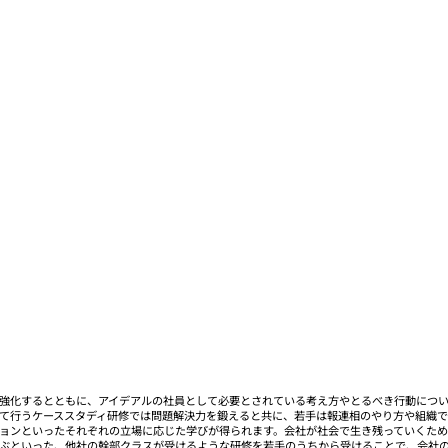
強化するとともに、アイデアルの社員として必要とされている考え方やとるべき行動につい
て行うケーススタディ研修では問題解決力を鍛えると共に、若手は報連相のやり方や組織で
ョンといったそれぞれの立場に応じた学びが得られます。会社が社会で生き残っていくため
ぶといった、他社の幹部クラスが受けるような研修を若手のうちから受けることで、会社