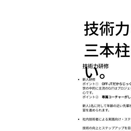
技術力
三本柱
い。
技術力研修
新人研修
ポイント①
OFF-JTだからじ
世の中的に主流のOJTはプロジ
心です。
ポイント②
専属コーチャーがし
新人1名に対して年齢の近い先輩
習を進められます。
社内技術者による実践向け・ステ
技術の向上とステップアップを目